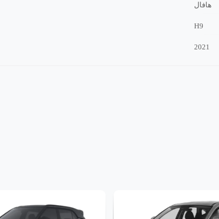
هافال
H9
2021