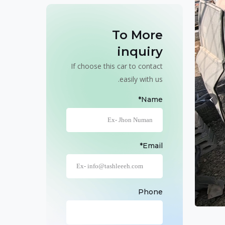
To More
inquiry
If choose this car to contact
easily with us.
Name*
Email*
Phone