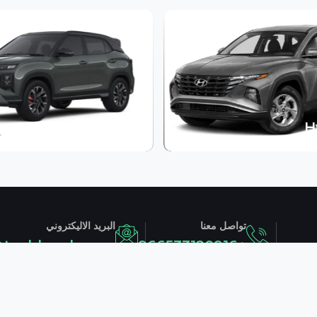
Hyundai
H
تواصل معنا
البريد الاليكتروني
@tashleeeh.com
+966533120916