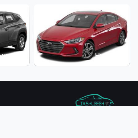
yundai
Hyundai
Copyright 2024
Tashleeeh
| Commercial record :
1010878762