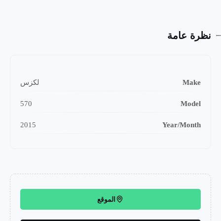
نظرة عامة
Make
لكزس
570
Model
2015
Year/Month
الموقع