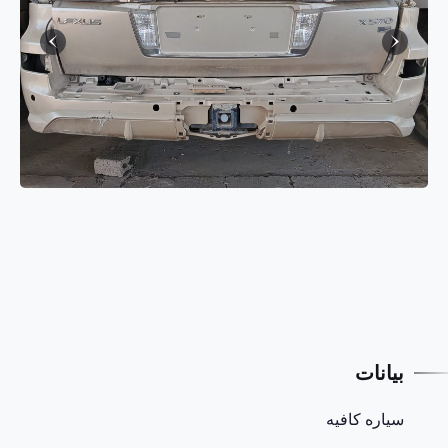
بيانات
سياره كافيه