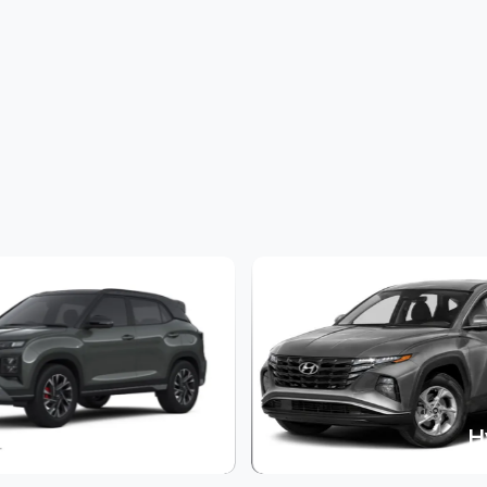
Hyundai
H