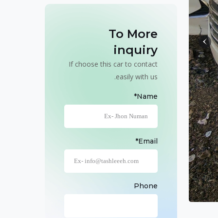
To More
inquiry
If choose this car to contact
easily with us.
Name*
Email*
Phone