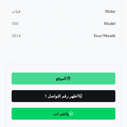
Make
فيات
500
Model
2014
Year/Month
الموقع
اظهر رقم التواصل 1
واتس اب