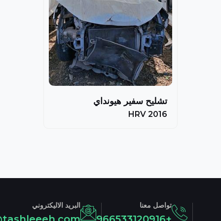
تشليح سفير هيونداي
HRV 2016
تواصل معنا
البريد الاليكتروني
@tashleeeh.com
+966533120916